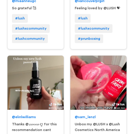
@miaanneugc
@vancouverprgirl
So grateful 🥰
Feeling loved by @LUSH 💝
#lush
#lush
#lushxcommunity
#lushxcommunity
#lushcommunity
#prunboxing
@elinlwilliams
@sam_lenzl
Thanks @𝓼𝓲𝓮𝓷𝓷𝓪 ꨄ︎ for this
Unbox my @LUSH x @Lush
recommendation cant
Cosmetics North America