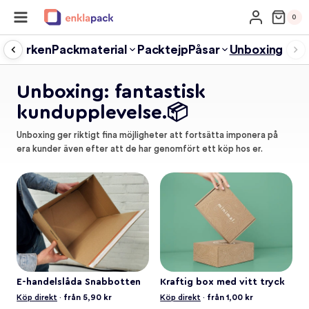
Skip
0
to
content
termärken
Packmaterial
Packtejp
Påsar
Unboxing
Unboxing: fantastisk
kundupplevelse.📦
Unboxing ger riktigt fina möjligheter att fortsätta imponera på
era kunder även efter att de har genomfört ett köp hos er.
E-handelslåda Snabbotten
Kraftig box med vitt tryck
Köp direkt
·
från 5,90 kr
Köp direkt
·
från 1,00 kr