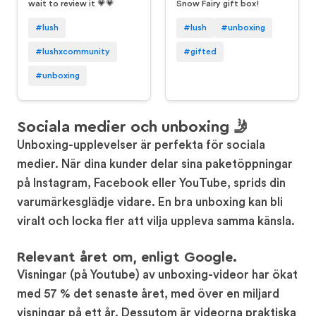
wait to review it 💗💗
Snow Fairy gift box!
#lush
#lush
#unboxing
#lushxcommunity
#gifted
#unboxing
Sociala medier och unboxing 🤳
Unboxing-upplevelser är perfekta för sociala
medier. När dina kunder delar sina paketöppningar
på Instagram, Facebook eller YouTube, sprids din
varumärkesglädje vidare. En bra unboxing kan bli
viralt och locka fler att vilja uppleva samma känsla.
Relevant året om, enligt Google.
Visningar (på Youtube) av unboxing-videor har ökat
med 57 % det senaste året, med över en miljard
visningar på ett år. Dessutom är videorna praktiska