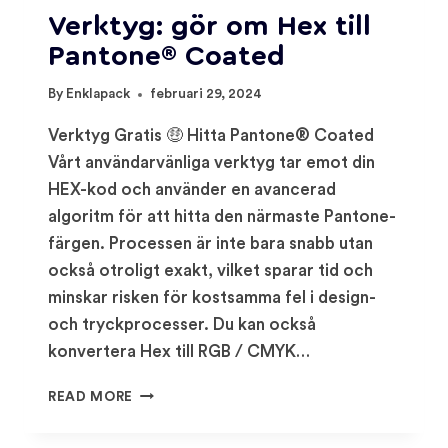
Verktyg: gör om Hex till
Pantone® Coated
By
Enklapack
februari 29, 2024
Verktyg Gratis 🤑 Hitta Pantone® Coated
Vårt användarvänliga verktyg tar emot din
HEX-kod och använder en avancerad
algoritm för att hitta den närmaste Pantone-
färgen. Processen är inte bara snabb utan
också otroligt exakt, vilket sparar tid och
minskar risken för kostsamma fel i design-
och tryckprocesser. Du kan också
konvertera Hex till RGB / CMYK…
VERKTYG:
READ MORE
GÖR
OM