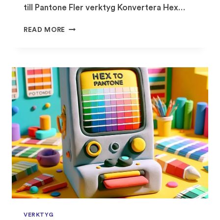
till Pantone Fler verktyg Konvertera Hex…
VERKTYG:
READ MORE
HEX
TILL
RGB
&
CMYK
VERKTYG