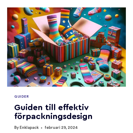
HEX
TILL
PANTONE®
COATED
GUIDER
Guiden till effektiv
förpackningsdesign
By
Enklapack
februari 29, 2024