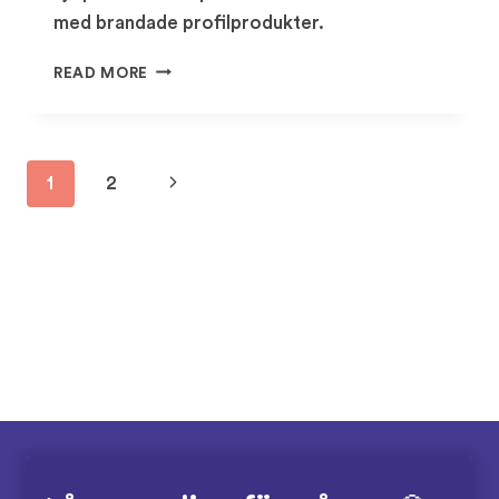
med brandade profilprodukter.
ONBOARDING-
READ MORE
KIT
TILL
[HEMLIG]
Page
Next
1
2
navigation
Page