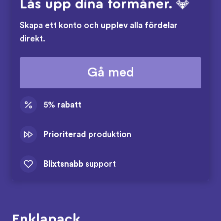
Lås upp dina förmåner. 💎
Skapa ett konto och
upplev alla fördelar
direkt.
Gå med
5%
rabatt
Prioriterad
produktion
Blixtsnabb
support
Enklapack