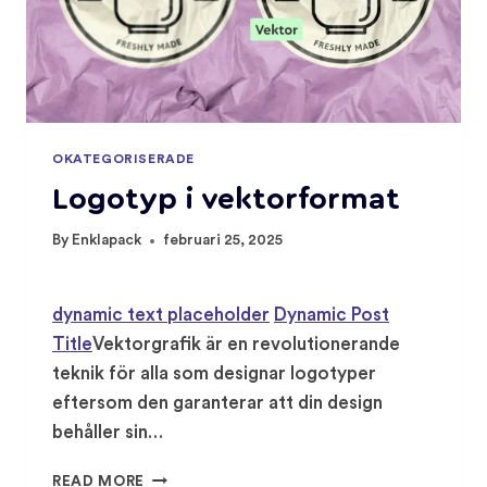
OKATEGORISERADE
Logotyp i vektorformat
By
Enklapack
februari 25, 2025
dynamic text placeholder
Dynamic Post
Title
Vektorgrafik är en revolutionerande
teknik för alla som designar logotyper
eftersom den garanterar att din design
behåller sin…
LOGOTYP
READ MORE