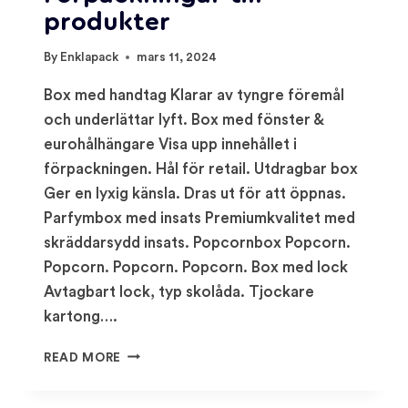
produkter
By
Enklapack
mars 11, 2024
Box med handtag Klarar av tyngre föremål
och underlättar lyft. Box med fönster &
eurohålhängare Visa upp innehållet i
förpackningen. Hål för retail. Utdragbar box
Ger en lyxig känsla. Dras ut för att öppnas.
Parfymbox med insats Premiumkvalitet med
skräddarsydd insats. Popcornbox Popcorn.
Popcorn. Popcorn. Popcorn. Box med lock
Avtagbart lock, typ skolåda. Tjockare
kartong….
FÖRPACKNINGAR
READ MORE
TILL
PRODUKTER