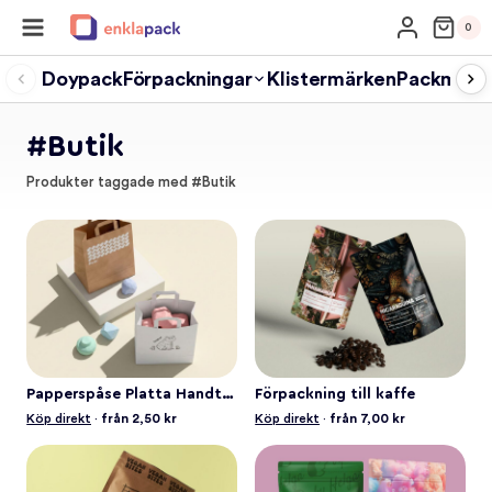
Skip
0
to
content
Doypack
Förpackningar
Klistermärken
Packmater
#Butik
Produkter taggade med #Butik
Papperspåse Platta Handtag
Förpackning till kaffe
Köp direkt
·
från 2,50 kr
Köp direkt
·
från 7,00 kr