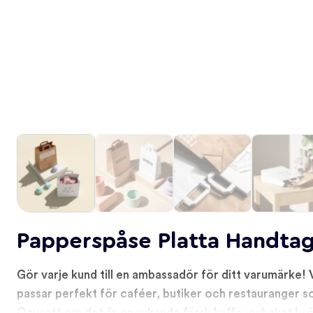
Papperspåse Platta Handta
Gör varje kund till en ambassadör för ditt varumärke!
passar perfekt för caféer, butiker och restauranger so
Oavsett om det är en rykande färsk kaffe, nybakat bröd