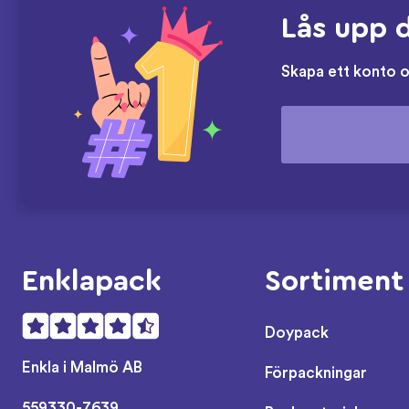
Lås upp d
Skapa ett konto 
Enklapack
Sortiment
Doypack
Enkla i Malmö AB
Förpackningar
559330-7639