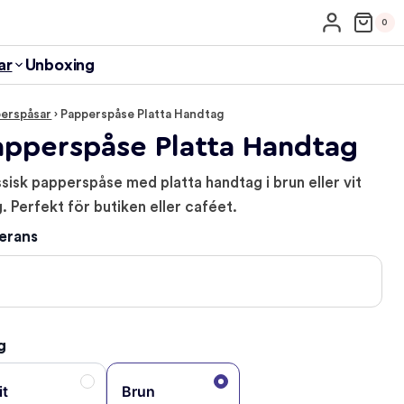
0
ar
Unboxing
erspåsar
›
Papperspåse Platta Handtag
apperspåse Platta Handtag
ssisk papperspåse med platta handtag i brun eller vit
g. Perfekt för butiken eller caféet.
erans
g
it
Brun