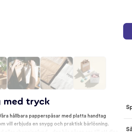
g med tryck
Sp
 Våra hållbara papperspåsar med platta handtag
m vill erbjuda en snygg och praktisk bärlösning.
Så
 eller shoppingfynd – den här påsen ser till att dina