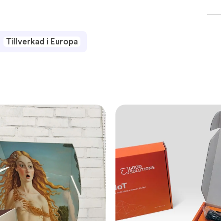
tbutiker, event och mässor.
Tillverkad i Europa
i handen.
mat till kläder och presenter.
sbart papper
er design på påsen och låt den bli en mobil
eller stilren vit.