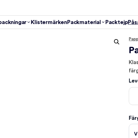
packningar
Klistermärken
Packmaterial
Packtejp
Pås
Papp
P
Kla
fär
Lev
Fär
V