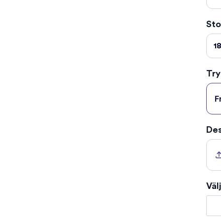
Sto
18
Try
F
Des
Väl