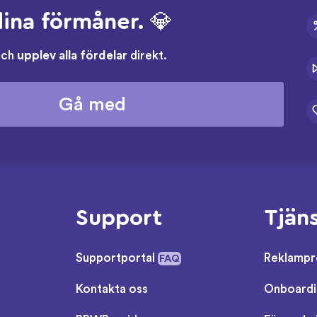
ina förmåner. 💎
och
upplev alla fördelar
direkt.
Gå med
Support
Tjän
Supportportal
Reklampr
FAQ
Kontakta oss
Onboardi