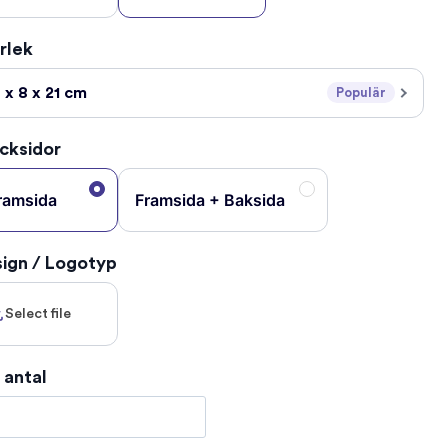
rlek
 x 8 x 21 cm
Populär
cksidor
ramsida
Framsida + Baksida
ign / Logotyp
Select file
j antal