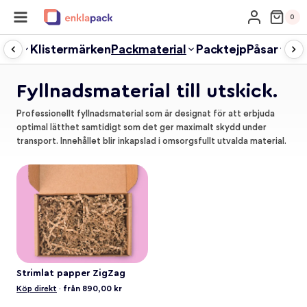
Skip
0
to
content
ngar
Klistermärken
Packmaterial
Packtejp
Påsar
Un
Fyllnadsmaterial till utskick.
Professionellt fyllnadsmaterial som är designat för att erbjuda
optimal lätthet samtidigt som det ger maximalt skydd under
transport. Innehållet blir inkapslad i omsorgsfullt utvalda material.
Strimlat papper ZigZag
Köp direkt
·
från 890,00 kr