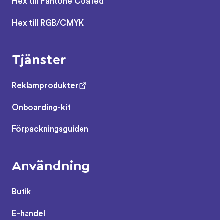
Hex till Pantone Coated
Hex till RGB/CMYK
Tjänster
Reklamprodukter
Onboarding-kit
Förpackningsguiden
Användning
Butik
E-handel